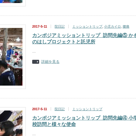
2017-5-11
院日記
ミッショントリップ
,
小児カイロ
,
腰痛
カンボジアミッショントリップ_訪問先編⑤ か
のはしプロジェクトと託児所
…
詳細を見る
2017-5-11
院日記
ミッショントリップ
カンボジアミッショントリップ_訪問先編④ 小
校訪問と様々な使命
…