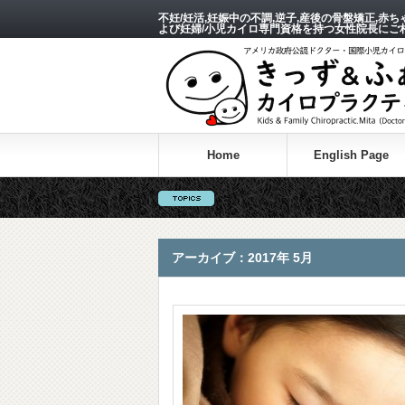
不妊/妊活,妊娠中の不調,逆子,産後の骨盤矯正,赤
よび妊婦/小児カイロ専門資格を持つ女性院長にご
Home
English Page
アーカイブ：2017年 5月