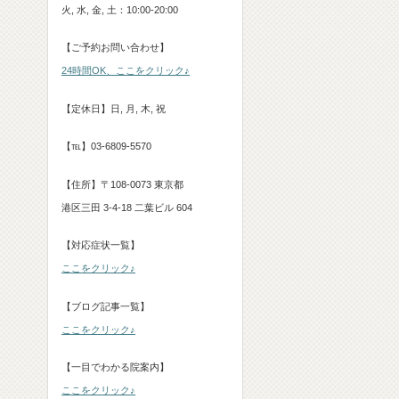
火, 水, 金, 土：10:00-20:00
【ご予約お問い合わせ】
24時間OK、ここをクリック♪
【定休日】日, 月, 木, 祝
【℡】03-6809-5570
【住所】〒108-0073 東京都
港区三田 3-4-18 二葉ビル 604
【対応症状一覧】
ここをクリック♪
【ブログ記事一覧】
ここをクリック♪
【一目でわかる院案内】
ここをクリック♪