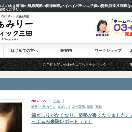
ちゃんの向き癖,頭の形,股関節の開排制限,ハイハイバランス,子供の姿勢,発達,生理
相談ください。
はじめての方へ
院案内
ワークショップ
ご予約お問い合わせはこちらをクリック
来院されたお客様
2017-5-25
投稿
姿勢
,
小児カイロ
,
歯ぎしり
,
症例報告
,
睡眠
,
運動
歯ぎしりがなくなり、姿勢が良くなりました♪_
っふぁみ来院レポート（７）
…