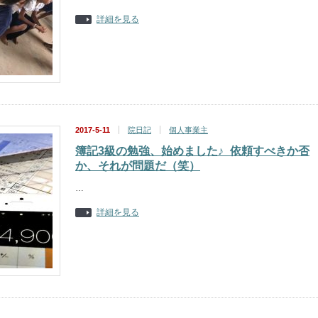
詳細を見る
2017-5-11
院日記
個人事業主
簿記3級の勉強、始めました♪_依頼すべきか否
か、それが問題だ（笑）
…
詳細を見る