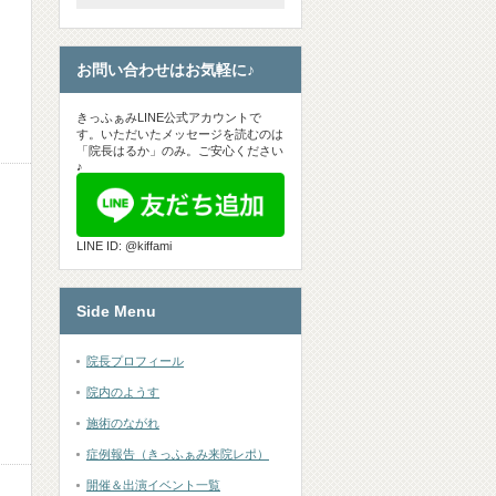
お問い合わせはお気軽に♪
きっふぁみLINE公式アカウントで
す。いただいたメッセージを読むのは
「院長はるか」のみ。ご安心ください
♪
LINE ID: @kiffami
Side Menu
院長プロフィール
院内のようす
施術のながれ
症例報告（きっふぁみ来院レポ）
開催＆出演イベント一覧