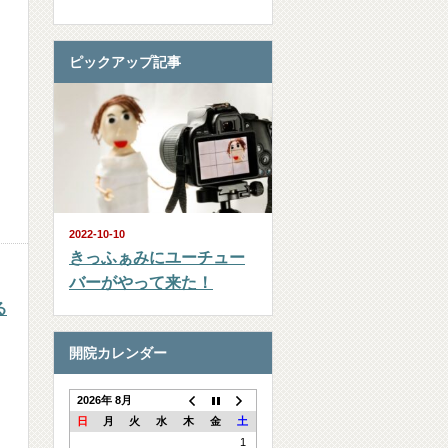
ピックアップ記事
2022-10-10
きっふぁみにユーチュー
バーがやって来た！
る
開院カレンダー
2026年 8月
日
月
火
水
木
金
土
1