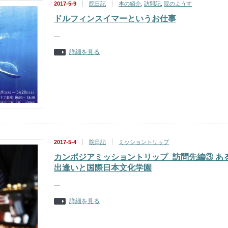
2017-5-9
院日記
本の紹介
,
訪問記
,
院のようす
ドルフィンスイマーというお仕事
…
詳細を見る
2017-5-4
院日記
ミッショントリップ
カンボジアミッショントリップ_訪問先編③ あ
出逢いと国際日本文化学園
…
詳細を見る