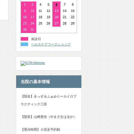
2
3
4
5
6
7
8
9
10
11
12
13
14
15
16
17
18
19
20
21
22
23
24
25
26
27
28
29
30
31
休診日
ヘルスケアワークショップ
当院の基本情報
【院名】きっず＆ふぁみりーカイロプ
ラクティック三田
【院長】山崎美佳（やまざきはるか）
【受付時間】※完全予約制