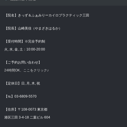
【院名】きっず＆ふぁみりーカイロプラクティック三田
【院長】山崎美佳（やまざきはるか）
【受付時間】※完全予約制
火, 水, 金, 土：10:00-20:00
【ご予約お問い合わせ】
24時間OK、ここをクリック♪
【定休日】日, 月, 木, 祝
【℡】03-6809-5570
【住所】〒108-0073 東京都
港区三田 3-4-18 二葉ビル 604