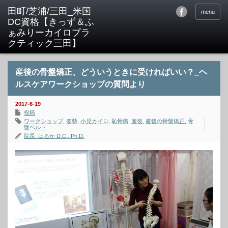
menu
産後の骨盤矯正、どういうときに受ければいい？_ヘ
ルスケアワークショップの質問より
2017-6-19
投稿
ワークショップ
,
姿勢
,
小児カイロ
,
恥骨痛
,
産後
,
産後の骨盤矯正
,
骨
盤ベルト
院長: はるか D.C., Ph.D.