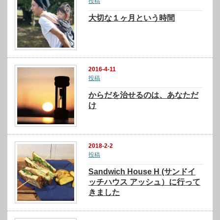
投稿
大切な１ヶ月という時間
2016-4-11
投稿
からだを治せるのは、あなただ
け
2018-2-2
投稿
Sandwich House H (サンドイ
ッチハウス アッシュ）に行って
きました