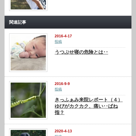
関連記事
2016-4-17
投稿
うつぶせ寝の危険とは･･
2016-9-9
投稿
きっふぁみ来院レポート（４）
ゆびがカクカク、痛い･･ばね
指？
2020-4-13